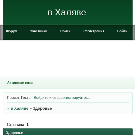
в Халяве
Форум
Участники
Поиск
Регистрация
Войти
Активные темы
Привет, Гость!
Войдите
или
зарегистрируйтесь
.
»
в Халяве
»
Здоровье
Страница:
1
Здоровье